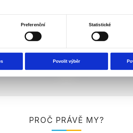
ační systém.
Preferenční
Statistické
es
Povolit výběr
Po
PROČ PRÁVĚ MY?