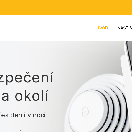
ÚVOD
NAŠE 
zpečení
a okolí
es den i v noci