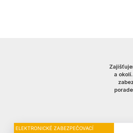
Zajišťuj
a okolí
zabez
poraden
ELEKTRONICKÉ ZABEZPEČOVACÍ