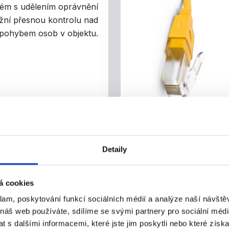
tém s udělením oprávnění
ní přesnou kontrolu nad
pohybem osob v objektu.
Detaily
VSTUPNÍ SYSTÉMY
á cookies
klam, poskytování funkcí sociálních médií a analýze naší návšt
 náš web používáte, sdílíme se svými partnery pro sociální média
e plyne ruku v ruce
 s dalšími informacemi, které jste jim poskytli nebo které získa
ním, pokud jí to umožní