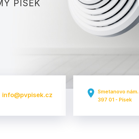
MY PÍSEK
place
Smetanovo nám.
info@pvpisek.cz
397 01 - Písek