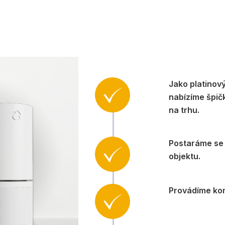
Jako platinov
nabízíme špič
na trhu.
Postaráme se 
objektu.
Provádíme kom