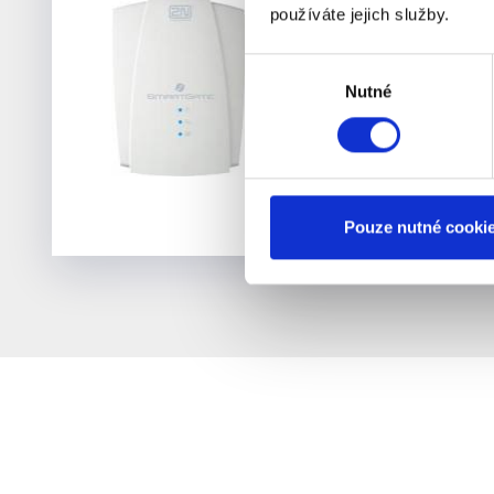
používáte jejich služby.
funkční telekomunik
Výběr
Nutné
souhlasu
Pouze nutné cooki