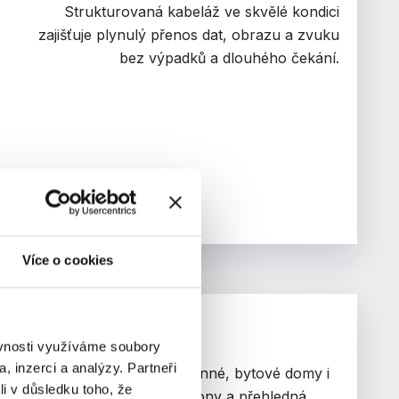
Strukturovaná kabeláž ve skvělé kondici
zajišťuje plynulý přenos dat, obrazu a zvuku
bez výpadků a dlouhého čekání.
Více o cookies
ěvnosti využíváme soubory
, inzerci a analýzy. Partneři
Vstupní systémy pro rodinné, bytové domy i
li v důsledku toho, že
firmy. Zvonky, videotelefony a přehledná