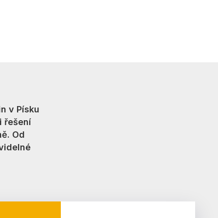
n v Písku
i řešení
ně. Od
avidelné