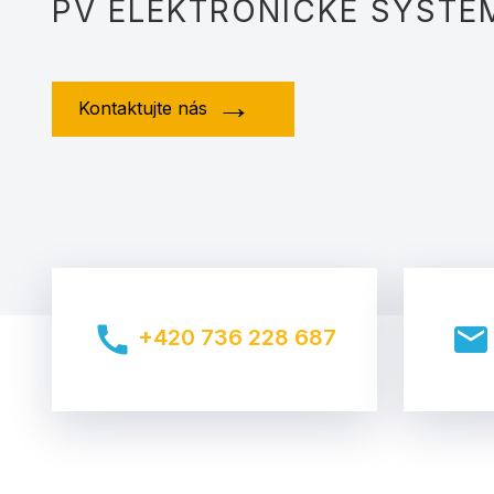
PV ELEKTRONICKÉ SYSTÉ
Kontaktujte nás
call
mail
+420 736 228 687