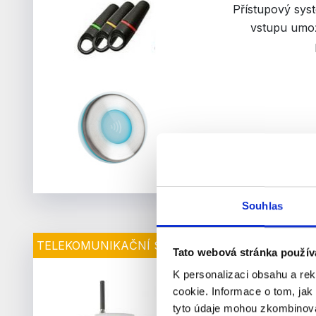
Přístupový sys
vstupu umož
Souhlas
TELEKOMUNIKAČNÍ SYSTÉMY
Tato webová stránka použív
K personalizaci obsahu a re
cookie. Informace o tom, jak
Vzájemná komunikac
tyto údaje mohou zkombinovat
s pracovním nasaze